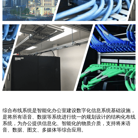
综合布线系统是智能化办公室建设数字化信息系统基础设施，
是将所有语音、数据等系统进行统一的规划设计的结构化布线
系统，为办公提供信息化、智能化的物质介质，支持将来语
音、数据、图文、多媒体等综合应用。