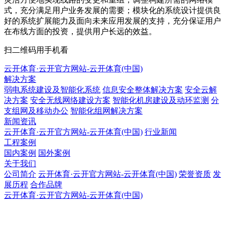
式，充分满足用户业务发展的需要；模块化的系统设计提供良
好的系统扩展能力及面向未来应用发展的支持，充分保证用户
在布线方面的投资，提供用户长远的效益。
扫二维码用手机看
云开体育·云开官方网站-云开体育(中国)
解决方案
弱电系统建设及智能化系统
信息安全整体解决方案
安全云解
决方案
安全无线网络建设方案
智能化机房建设及动环监测
分
支组网及移动办公
智能化组网解决方案
新闻资讯
云开体育·云开官方网站-云开体育(中国)
行业新闻
工程案例
国内案例
国外案例
关于我们
公司简介
云开体育·云开官方网站-云开体育(中国)
荣誉资质
发
展历程
合作品牌
云开体育·云开官方网站-云开体育(中国)
云开体育·云开官方网站-云开体育(中国)