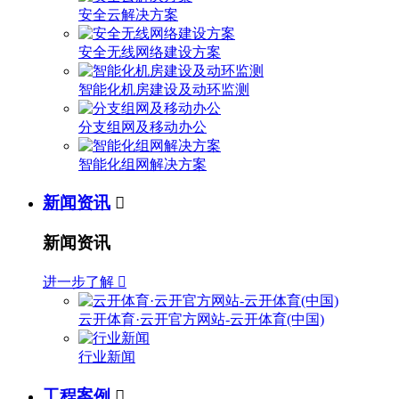
安全云解决方案
安全无线网络建设方案
智能化机房建设及动环监测
分支组网及移动办公
智能化组网解决方案
新闻资讯

新闻资讯
进一步了解

云开体育·云开官方网站-云开体育(中国)
行业新闻
工程案例
