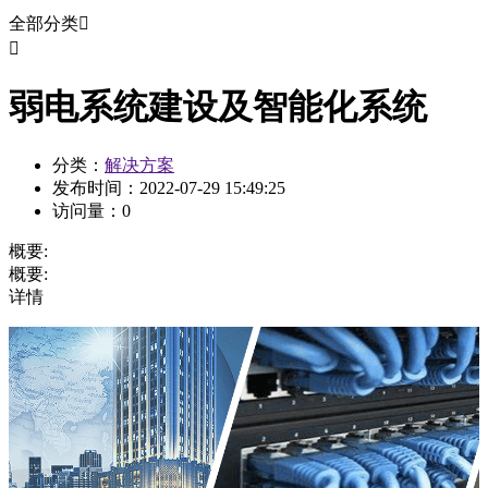
全部分类


弱电系统建设及智能化系统
分类：
解决方案
发布时间：
2022-07-29 15:49:25
访问量：
0
概要:
概要:
详情