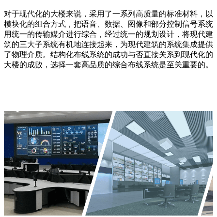
对于现代化的大楼来说，采用了一系列高质量的标准材料，以
模块化的组合方式，把语音、数据、图像和部分控制信号系统
用统一的传输媒介进行综合，经过统一的规划设计，将现代建
筑的三大子系统有机地连接起来，为现代建筑的系统集成提供
了物理介质。结构化布线系统的成功与否直接关系到现代化的
大楼的成败，选择一套高品质的综合布线系统是至关重要的。