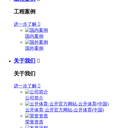
工程案例
进一步了解

国内案例
国外案例
关于我们

关于我们
进一步了解

公司简介
云开体育·云开官方网站-云开体育(中国)
荣誉资质