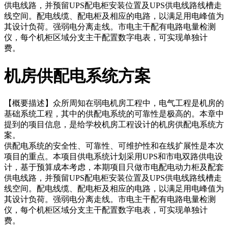
供电线路，并预留UPS配电柜安装位置及UPS供电线路线槽走
线空间。配电线缆、配电柜及相应的电路，以满足用电峰值为
其设计负荷。强弱电分离走线。市电主干配有电路电量检测
仪，每个机柜区域分支主干配置数字电表，可实现单独计
费。
机房供配电系统方案
【概要描述】
众所周知在弱电机房工程中，电气工程是机房的
基础系统工程，其中的供配电系统的可靠性是极高的。本章中
提到的项目信息，是给学校机房工程设计的机房供配电系统方
案。
供配电系统的安全性、可靠性、可维护性和在线扩展性是本次
项目的重点。本项目供电系统计划采用UPS和市电双路供电设
计，基于预算成本考虑，本期项目只做市电配电动力柜及配套
供电线路，并预留UPS配电柜安装位置及UPS供电线路线槽走
线空间。配电线缆、配电柜及相应的电路，以满足用电峰值为
其设计负荷。强弱电分离走线。市电主干配有电路电量检测
仪，每个机柜区域分支主干配置数字电表，可实现单独计
费。