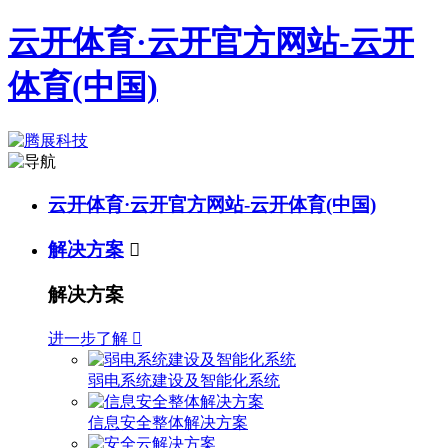
云开体育·云开官方网站-云开
体育(中国)
云开体育·云开官方网站-云开体育(中国)
解决方案

解决方案
进一步了解

弱电系统建设及智能化系统
信息安全整体解决方案