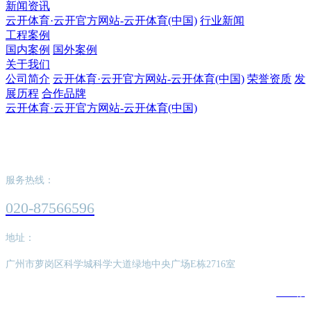
新闻资讯
云开体育·云开官方网站-云开体育(中国)
行业新闻
工程案例
国内案例
国外案例
关于我们
公司简介
云开体育·云开官方网站-云开体育(中国)
荣誉资质
发
展历程
合作品牌
云开体育·云开官方网站-云开体育(中国)
云开体育·云开官方网站-云开体育(中国)
服务热线：
020-87566596
地址：
广州市萝岗区科学城科学大道绿地中央广场E栋2716室
版权所有：云开体育·云开官方网站-云开体育(中国)
SEO标
签